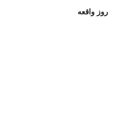
روز واقعه
پرش
به
محتوا