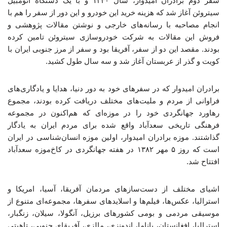
سفر دوم برادران امیدوار، سال ۱۳۴۰ و با یک دستگاه اتومبیل
سیتروئن آغاز شد که هزینه خرید این خودرو و این دور از سفر را هم با
انجام مصاحبه با رسانه‌های خارجی و نوشتن مقالات پژوهشی و
فروش این مقالات به شرکت خودروسازی سیتروئن تامین کرده
بودند. مقصد این دو از سفر، آفریقا بود و سفر از مرز جنوبی ایران با
کویت و گذر از عربستان آغاز شد و سه سال طول کشید.
برادران امیدوار که در سفرهای خود به دور دنیا، هدایا و یادگاری‌های
فراوانی از مردم و ملیت‌های مختلف دریافت کرده بودند، مجموع
رهاورد جهانگردی خود را در موزه‌ای که هم‌اکنون در مجموعه
فرهنگی تاریخی سعدآباد واقع شده برای مردم ایران به یادگار
گذاشتند. موزه برادران امیدوار، اولین موزه انسان‌شناسی در ایران
است که روز ۵ مهر ۱۳۸۲ در هفته جهانگردی در کاخ‌موزه سعدآباد
افتتاح شد.
اشیای مختلف از دست‌سازهای مردمان آفریقا، آسیا، امریکا و
استرالیا، عکس‌ها، فیلم‌ها و اسلایدهای سفرها، مجموعه‌ای متنوع از
موسیقی مردمی و بومی کشورهای برزیل، آنگولا، سیلان، زنگبار،
استرالیا، افغانستان، پاناما، اندونزی، مالزی، آفریقای جنوبی، تاهیتی