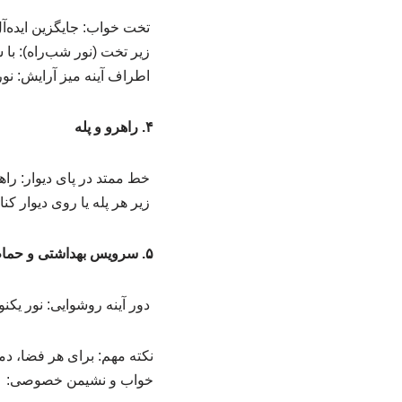
تخت خواب: جایگزین ایده‌آل برای آباژورهای مزاحم.
زیر تخت (نور شب‌راه): با 
اطراف آینه میز آرایش: نو
۴. راهرو و پله
خط ممتد در پای دیوار: راه
زیر هر پله یا روی دیوار کنار
۵. سرویس بهداشتی و حمام
دور آینه روشوایی: نور یکن
خواب و نشیمن خصوصی: ۲۷۰۰ کلوین (وایت گرم)، سرویس بهداشتی: ۴۰۰۰ کلوین (وایت طبیعی برای دقت بالا).