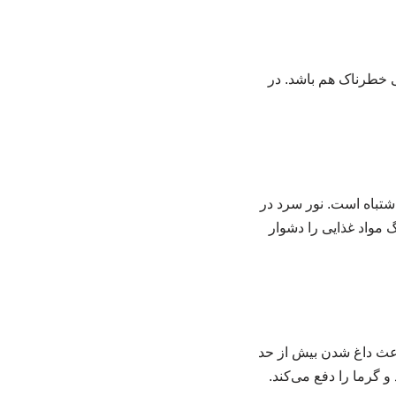
تی خطرناک هم باشد. در
ین) در آشپزخانه، بزرگترین اشتباه است. نور سرد در
گ مواد غذایی را دشوار
. این کار باعث داغ شدن بیش از حد