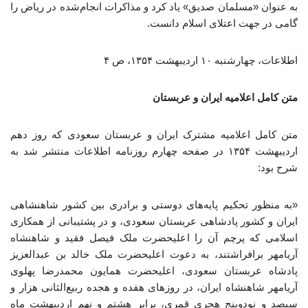
به عنوان «مسلمان صدیق» یاد کرد و مذاکرات انجام‌شده در ریاض را
گامی در جهت اعتلای اسلام دانست.
اطلاعات، چهارشنبه ۱۰ اردیبهشت ۱۳۵۴، ص ۴
متن کامل اعلامیه ایران و عربستان
متن کامل اعلامیه مشترک ایران و عربستان سعودی که روز دهم
اردیبهشت ۱۳۵۴ در صفحه چهارم روزنامه اطلاعات منتشر شد به
شرح بود:
«به منظور تحکیم پایه‌های دوستی و برادری بین کشور شاهنشاهی
ایران و کشور پادشاهی عربستان سعودی، و در پشتیبانی از همکاری
اسلامی که پرچم آن را اعلیحضرت ملک فیصل فقید و شاهنشاه
آریامهر برافراشتند، به دعوت اعلیحضرت ملک خالد بن عبدالعزیز
پادشاه عربستان سعودی، اعلیحضرت همایون محمدرضا پهلوی
آریامهر شاهنشاه ایران، در روزهای هفده و هجده ربیع‌الثانی هزار و
سیصد و نودوپنج هجری قمری، برابر هشتم و نهم اردیبهشت ماه