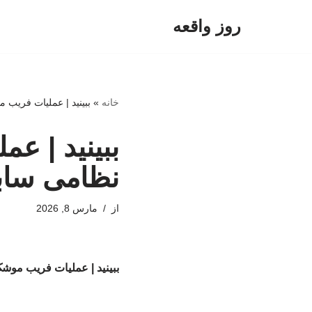
روز واقعه
پرش
به
محتوا
خانه
»
ببینید | عملیات فریب
ببینید | ع
نظامی ساب
از
مارس 8, 2026
ببینید | عملیات فریب موش