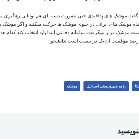
روفسور تد پُستول از MIT گفت:‌موشک های پدافندی حتی بصورت دسته ای هم توانایی رهگی
نده موشک های ایرانی در جلوی موشک ها حرکت میکنند و اگر موشک م
 پشت موشک قرار میگرفت. سامانه دفاعی ابتدا باید انتخاب کند کدام 
هد درصد موفقیت آن یک در بیست است./دانشجو
کا
رژیم صهیونیستی اسرائیل
موشک
بنویسید