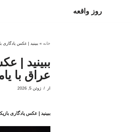
روز واقعه
پرش
به
محتوا
خانه
»
ببینید | عکس یادگاری با
ببینید | عک
عراق با یام
از
ژوئن 5, 2026
ببینید | عکس یادگاری بازیک