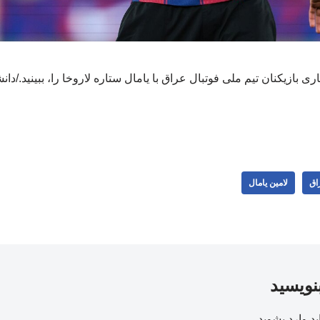
بازیکنان تیم ملی فوتبال عراق با یامال ستاره لاروخا را، ببینید./دان
اق
لامین یامال
بنویسید
ید
وارد بشوید
.