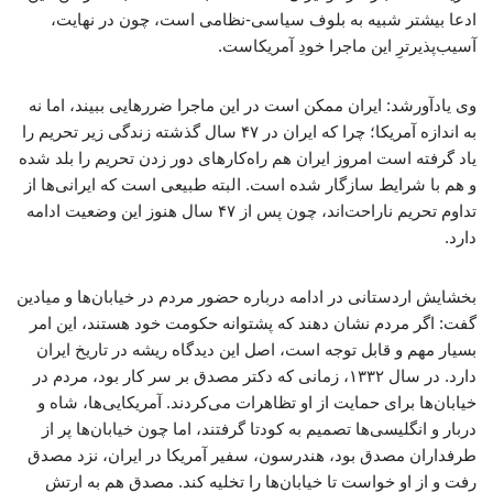
ادعا بیشتر شبیه به بلوف سیاسی-نظامی است، چون در نهایت،
آسیب‌پذیرترِ این ماجرا خودِ آمریکاست.
وی یادآورشد: ایران ممکن است در این ماجرا ضررهایی ببیند، اما نه
به اندازه‌ آمریکا؛ چرا که ایران در ۴۷ سال گذشته زندگی زیر تحریم را
یاد گرفته است امروز ایران هم راه‌کارهای دور زدن تحریم را بلد شده
و هم با شرایط سازگار شده است. البته طبیعی است که ایرانی‌ها از
تداوم تحریم ناراحت‌اند، چون پس از ۴۷ سال هنوز این وضعیت ادامه
دارد.
بخشایش اردستانی در ادامه درباره حضور مردم در خیابان‌ها و میادین
گفت: اگر مردم نشان دهند که پشتوانه‌ حکومت خود هستند، این امر
بسیار مهم و قابل توجه است، اصل این دیدگاه ریشه در تاریخ ایران
دارد. در سال ۱۳۳۲، زمانی که دکتر مصدق بر سر کار بود، مردم در
خیابان‌ها برای حمایت از او تظاهرات می‌کردند. آمریکایی‌ها، شاه و
دربار و انگلیسی‌ها تصمیم به کودتا گرفتند، اما چون خیابان‌ها پر از
طرفداران مصدق بود، هندرسون، سفیر آمریکا در ایران، نزد مصدق
رفت و از او خواست تا خیابان‌ها را تخلیه کند. مصدق هم به ارتش