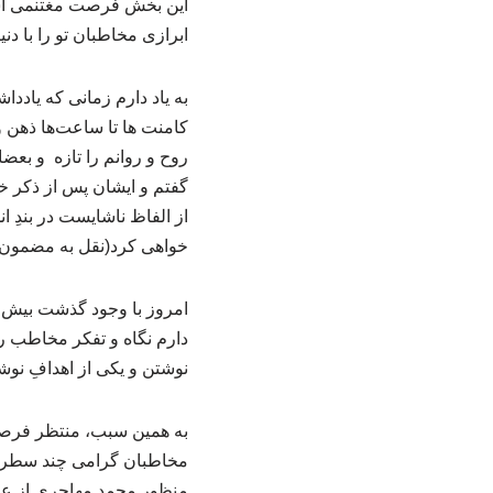
این بخش فرصت مغتنمی است
ابرازی مخاطبان تو را با دنیا
به یاد دارم زمانی که یاددا
کامنت ها تا ساعت‌ها ذهن و 
روح و روانم را تازه و بعضا
گفتم و ایشان پس از ذکر خ
از الفاظ ناشایست در بندِ 
خواهی کرد(نقل به مضمون)
امروز با وجود گذشت بیش ا
دارم نگاه و تفکر مخاطب ر
نوشتن و یکی از اهدافِ نوش
به همین سبب، منتظر فرصتی
مخاطبان گرامی چند سطری 
منظور محمد مهاجری از عکس 