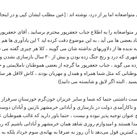
واضعانه اما پر از درد، نوشته اند : [عین مطلب ایشان کپی و در اینجا
متواصعانه را به اطلاع جناب جعفرپور محترم برسانید ، آقای جعفرپور
۳ خرداد به یاد بعضی ها می آید ، به این موضوع دقت کرده اید ؟ این یادآوری ها
دیده ها از دلاوریهای نداشته شان می گویند ، کلا هر چیزی گفته م
مردمانش ، این را یک خرمشهری که درد و رنج جنگ زده ب
ه می گوید ، جناب جعفرپور ما گرچه از بعضی هموطنان ناملایمتی و ح
وطنانی که مثل شما همراه و همدل و مهربان بودند ، کاش لااقل هر سا
 . البته اگر لایق و شایسته می دانید))
داشتنی حتما که شما و سایر عزیزان خون‌گرم خوزستانِ سرفراز ، ل
 ناکارآمدی دولت در بازسازی و آبادانی خرمشهر نازنین و آبادان دوس
 عنوان توجیه پذیر نبوده و نیست ، حتما باور دارید که غالب هموطنان ع
‌صدا هستند و امیدوارم روزی شاهد همان خرمشهر و آبادانی باشیم ک
‌ی کمترین قول می‌دهد تا آن روز نه صرفا به بهانه‌ی سوم خرداد بلکه به