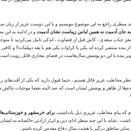
 چند سطری راجع به این موضوع بنویسیم و با این دوست عزیز از زبان
 جان آدمیت نه همین لباس زیباست نشان آدمیت
و در ادامه به این
ر مغز جناب سعدی ، کاش قبل از قضاوت ، اندکی تامل می‌کردید تا متو
از بنده منتشر کرده اند یکی با کراوات یکی هم با یقه دیپلمات!! و کاف
صویر بنده با این دو پوشش سال‌هاست در فضای مجازی قابل رویت است
نظر مخاطب عزیز قائل هستم ، حتما قبول دارید که یکی از آفت‌های 
م‌ها از ظاهر و پوشش ایشان است که صد البته بعضا موجبات چالش ه
م که پیام مخاطب عزیزی ذیل یادداشتِ،
برای خرمشهر و خوزستانی‌ه
اشت ، شاید با این چند سطر ادای دین و ابراز ارادتی خالصانه‌ به ایشا
و سایر مناطق درگیر با هشت سال دفاع مقدس کرده باشم .