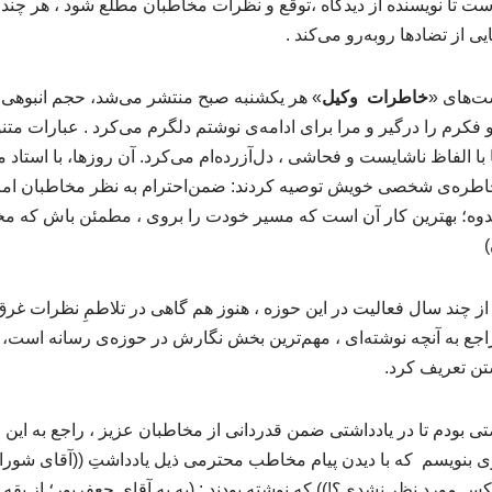
 تا نویسنده از دیدگاه ،توقع و نظرات مخاطبان مطلع شود ، هر چند
یی از تضادها روبه‌رو می‌کند .
شت‌های «
خاطرات وکیل
» هر یکشنبه صبح منتشر می‌شد، حجم انبوهی 
فکرم را درگیر و مرا برای ادامه‌ی نوشتم دلگرم می‌کرد . عبارات متنوع
 با الفاظ ناشایست و فحاشی ، دل‌آزرده‌ام می‌کرد. آن روزها، با استاد
اطره‌ی شخصی خویش توصیه کردند: ضمن‌احترام به نظر مخاطبان اما ن
اندوه؛ بهترین کار آن است که مسیر خودت را بروی ، مطمئن باش که مخ
ز چند سال فعالیت در این حوزه ، هنوز هم گاهی در تلاطمِ نظرات غرق
اجع به آنچه نوشته‌ای ، مهم‌ترین بخش نگارش در حوزه‌ی رسانه است، 
تن تعریف کرد.
 بودم تا در یادداشتی ضمن قدردانی از مخاطبان عزیز ، راجع به این 
بنویسم که با دیدن پیام مخاطب محترمی ذیل یادداشتِ ((آقای شورای
مورد نظر نشدی؟!)) که نوشته بودند : (به به آقای جعفرپور؛ از یقه دی