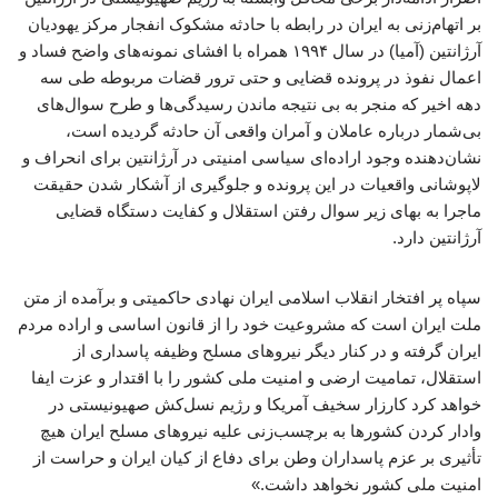
بر اتهام‌زنی به ایران در رابطه با حادثه مشکوک انفجار مرکز یهودیان
آرژانتین (آمیا) در سال ۱۹۹۴ همراه با افشای نمونه‌های واضح فساد و
اعمال نفوذ در پرونده قضایی و حتی ترور قضات مربوطه طی سه
دهه اخیر که منجر به بی نتیجه ماندن رسیدگی‌ها و طرح سوال‌های
بی‌شمار درباره عاملان و آمران واقعی آن حادثه گردیده است،
نشان‌دهنده وجود اراده‌ای سیاسی امنیتی در آرژانتین برای انحراف و
لاپوشانی واقعیات در این پرونده و جلوگیری از آشکار شدن حقیقت
ماجرا به بهای زیر سوال رفتن استقلال و کفایت دستگاه قضایی
آرژانتین دارد.
سپاه پر افتخار انقلاب اسلامی ایران نهادی حاکمیتی و برآمده از متن
ملت ایران است که مشروعیت خود را از قانون اساسی و اراده مردم
ایران گرفته و در کنار دیگر نیروهای مسلح وظیفه پاسداری از
استقلال، تمامیت ارضی و امنیت ملی کشور را با اقتدار و عزت ایفا
خواهد کرد کارزار سخیف آمریکا و رژیم نسل‌کش صهیونیستی در
وادار کردن کشورها به برچسب‌زنی علیه نیروهای مسلح ایران هیچ
تأثیری بر عزم پاسداران وطن برای دفاع از کیان ایران و حراست از
امنیت ملی کشور نخواهد داشت.»