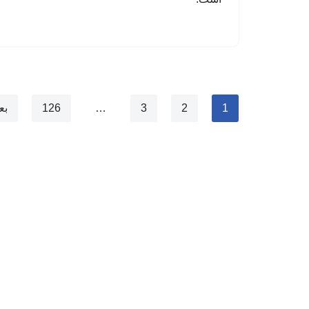
1
2
3
…
126
بع