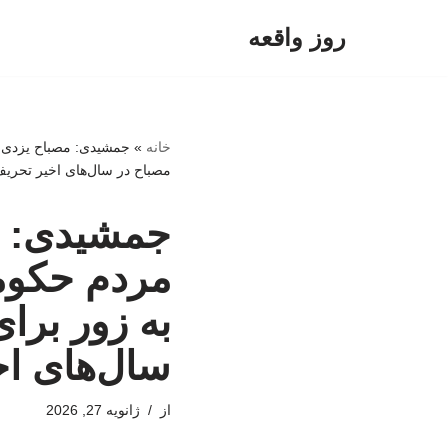
روز واقعه
پرش
به
محتوا
خانه
»
جمشیدی: مصباح یزدی ص
مصباح در سال‌های اخیر تحر
جمشیدی: مص
مردم حکوم
به زور برا
سال‌های ا
از
ژانویه 27, 2026