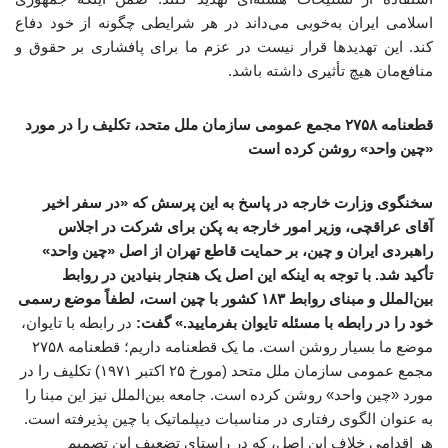
اسلامی ایران به‌خوبی می‌داند در هر شرایطی چگونه از خود دفاع
کند. این تهدیدها قرار نیست در عزم ما برای پافشاری بر حقوق و
منافع‌مان هیچ تأثیری داشته باشد.
قطعنامه ۲۷۵۸ مجمع عمومی سازمان ملل متحد، تکلیف را در مورد
«چین واحد» روشن کرده است
سخنگوی وزارت خارجه در پاسخ به این پرسش که «در سفر اخیر
آقای عراقچی، وزیر امور خارجه به پکن برای شرکت در اجلاس
راهبردی ایران و چین، بر حمایت قاطع تهران از اصل «چین واحد»
تأکید شد. با توجه به اینکه این اصل یک هنجار بنیادین در روابط
بین‌الملل و مبنای روابط ۱۸۳ کشور با چین است، لطفاً موضع رسمی
خود را در رابطه با مسئله تایوان بفرمایید.» گفت:
در رابطه با تایوان،
موضع ما بسیار روشن است. ما یک قطعنامه داریم؛ قطعنامه ۲۷۵۸
مجمع عمومی سازمان ملل متحد (مورخ ۲۵ اکتبر ۱۹۷۱) تکلیف را در
مورد «چین واحد» روشن کرده است. جامعه بین‌الملل نیز این مبنا را
به عنوان الگوی رفتاری در مناسبات دیپلماتیک با چین پذیرفته است.
هر اقدامی خلاف این اصل، که در راستای تضعیف این تصمیم