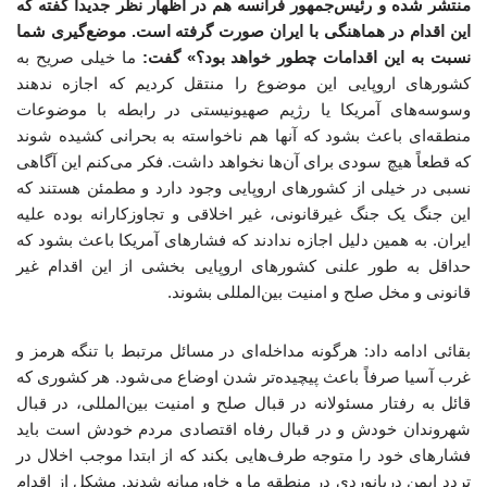
منتشر شده و رئیس‌جمهور فرانسه هم در اظهار نظر جدیداً گفته که
این اقدام در هماهنگی با ایران صورت گرفته است. موضع‌گیری شما
نسبت به این اقدامات چطور خواهد بود؟» گفت:
ما خیلی صریح به
کشورهای اروپایی این موضوع را منتقل کردیم که اجازه ندهند
وسوسه‌های آمریکا یا رژیم صهیونیستی در رابطه با موضوعات
منطقه‌ای باعث بشود که آنها هم ناخواسته به بحرانی کشیده شوند
که قطعاً هیچ سودی برای آن‌ها نخواهد داشت. فکر می‌کنم این آگاهی
نسبی در خیلی از کشورهای اروپایی وجود دارد و مطمئن هستند که
این جنگ یک جنگ غیرقانونی، غیر اخلاقی و تجاوزکارانه بوده علیه
ایران. به همین دلیل اجازه ندادند که فشارهای آمریکا باعث بشود که
حداقل به طور علنی کشورهای اروپایی بخشی از این اقدام غیر
قانونی و مخل صلح و امنیت بین‌المللی بشوند.
بقائی ادامه داد: هرگونه مداخله‌ای در مسائل مرتبط با تنگه هرمز و
غرب آسیا صرفاً باعث پیچیده‌تر شدن اوضاع می‌شود. هر کشوری که
قائل به رفتار مسئولانه در قبال صلح و امنیت بین‌المللی، در قبال
شهروندان خودش و در قبال رفاه اقتصادی مردم خودش است باید
فشارهای خود را متوجه طرف‌هایی بکند که از ابتدا موجب اخلال در
تردد ایمن دریانوردی در منطقه ما و خاورمیانه شدند. مشکل از اقدام