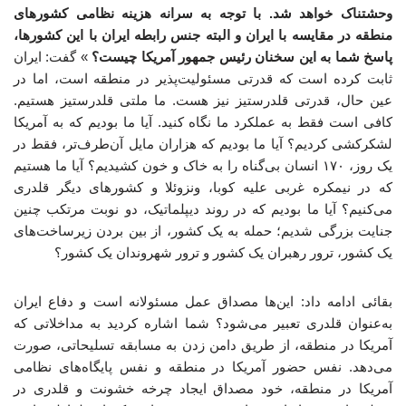
وحشتناک خواهد شد. با توجه به سرانه هزینه نظامی کشورهای
منطقه در مقایسه با ایران و البته جنس رابطه ایران با این کشورها،
پاسخ شما به این سخنان رئیس جمهور آمریکا چیست؟
» گفت: ایران
ثابت کرده است که قدرتی مسئولیت‌پذیر در منطقه است، اما در
عین حال، قدرتی قلدرستیز نیز هست. ما ملتی قلدرستیز هستیم.
کافی است فقط به عملکرد ما نگاه کنید. آیا ما بودیم که به آمریکا
لشکرکشی کردیم؟ آیا ما بودیم که هزاران مایل آن‌طرف‌تر، فقط در
یک روز، ۱۷۰ انسان بی‌گناه را به خاک و خون کشیدیم؟ آیا ما هستیم
که در نیمکره غربی علیه کوبا، ونزوئلا و کشورهای دیگر قلدری
می‌کنیم؟ آیا ما بودیم که در روند دیپلماتیک، دو نوبت مرتکب چنین
جنایت بزرگی شدیم؛ حمله به یک کشور، از بین بردن زیرساخت‌های
یک کشور، ترور رهبران یک کشور و ترور شهروندان یک کشور؟
بقائی ادامه داد: این‌ها مصداق عمل مسئولانه است و دفاع ایران
به‌عنوان قلدری تعبیر می‌شود؟ شما اشاره کردید به مداخلاتی که
آمریکا در منطقه، از طریق دامن زدن به مسابقه تسلیحاتی، صورت
می‌دهد. نفس حضور آمریکا در منطقه و نفس پایگاه‌های نظامی
آمریکا در منطقه، خود مصداق ایجاد چرخه خشونت و قلدری در