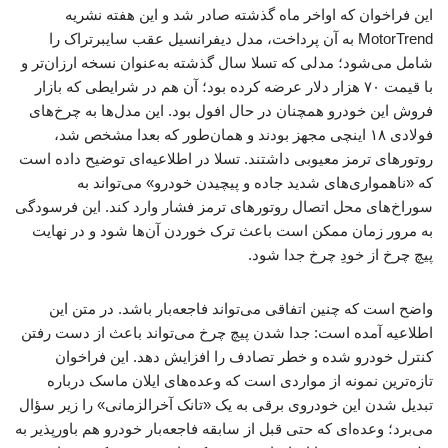
این فراخوان که اواخر ماه گذشته صادر شد و این هفته نشریه
MotorTrend به آن پرداخت، مدل دیفرانسیل عقب سایبرتراک را
شامل می‌شود؛ مدلی که تسلا سال گذشته به‌عنوان نسخه ارزان‌تر و
با قیمت ۷۰ هزار دلار عرضه کرده بود؛ آن هم در شرایطی که بازار
فروش این خودرو همچنان در حال افول بود. این مدل‌ها به چرخ‌های
فولادی ۱۸ اینچی مجهز بودند و همان‌طور که بعدا مشخص شد،
روتورهای ترمز معیوبی داشتند. تسلا در اطلاعیه‌ای توضیح داده است
که «ناهمواری‌های شدید جاده و پیچیدن خودرو» می‌تواند به
سوراخ‌های محل اتصال روتورهای ترمز فشار وارد کند. این فرسودگی
به مرور زمان ممکن است باعث ترک خوردن آن‌ها شود و در نهایت
پیچ چرخ از خودِ چرخ جدا شود.
واضح است که چنین اتفاقی می‌تواند فاجعه‌بار باشد. در متن این
اطلاعیه آمده است: جدا شدن پیچ چرخ می‌تواند باعث از دست رفتن
کنترل خودرو شده و خطر تصادف را افزایش دهد. این فراخوان
تازه‌ترین نمونه از مواردی است که وعده‌های ایلان ماسک درباره
تبدیل شدن این خودروی برقی به یک «تانک آخرالزمانی» را زیر سؤال
می‌برد؛ وعده‌ای که حتی قبل از سابقه فاجعه‌بار خودرو هم باورپذیر به