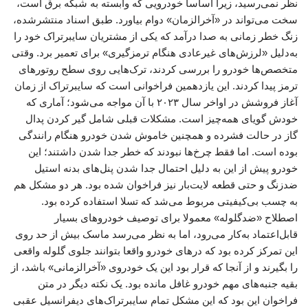
نظر نمی‌رسید، زیرا اساسا خودرویی که وابسته به شبکه برق است،
سخت می‌تواند در «آخرالزمان» دوام بیاورد. طبق اسناد منتشرشده،
زنگ خطر زمانی به صدا درآمد که یکی از مشتریان سایبرتراک خود را
به‌دلیل «لرزش‌های غیرعادی هنگام ترمزگیری» برای تعمیر برد. وقتی
متخصص‌ها خودرو را بررسی کردند، ترک‌هایی روی سطح روتورهای
ترمز پیدا کردند. این یازدهمین فراخوانی است که سایبرتراک از زمان
آغاز فروشش در اواخر سال ۲۰۲۳ با آن مواجه می‌شود؛ آماری که
خودش گویای همه‌چیز است. مشکلات قبلی شامل گیر کردن پدال
گاز در حالت فشرده و همچنین خاموش شدن خودرو هنگام رانندگی
بوده است. اما فقط چرخ‌ها نبودند که خطر جدا شدن داشتند؛ این
خودرو پیش از این به‌ دلیل احتمال جدا شدن پنل‌های بدنه استیل
ضدزنگ و حتی قطعه لایت‌بار نیز فراخوان شده بود. هر دو مشکل هم
به چسب بی‌کیفیتی مربوط می‌شد که تسلا استفاده کرده بود.
اصطلاح «ضدگلوله» معمولا برای توصیف خودروهای بسیار
قابل‌اعتماد به‌کار می‌رود، اما به نظر می‌رسد ماسک بیش از حد روی
این تمرکز کرده بود که درهای خودرو واقعا بتوانند جلوی گلوله واقعی
را بگیرند و از آنجا که قرار بود این یک خودروی «آخرالزمانی» باشد، از
بقیه جنبه‌های مهم خودرو غافل مانده بود. یک نکته دیگر در متن
فراخوان این بود که این مشکل تمام سایبرتراک‌های دیفرانسیل عقبی