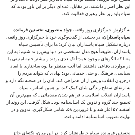
این نظر اصرار داشتند. در مقابل، عده‌ای دیگر بر این باور بودند که
سپاه باید زیر نظر رهبری فعالیت کند.
به گزارش خبرگزاری روز واقعه،
جواد منصوری، نخستین فرمانده
سپاه پاسداران
، در بخشی از گفت‌وگوی خود با خبرگزاری روز واقعه،
درباره تشکیل سپاه پاسداران بیان کرد: ما برای تأسیس سپاه
پاسداران، طبیعتاً هیچ مدل مشخصی در دنیا پیشِ‌رو نداشتیم؛ به این
معنا که الگوهای موجود عمدتاً تک‌بعدی بودند و بیشتر جنبه امنیتی یا
در مواردی دفاعی داشتند. اما آنچه مدنظر ما بود،ساختاری با ابعاد
سیاسی، فرهنگی و حتی خدماتی بود؛ نهادی که بتواند مردم را
درجریان انقلاب و پس از آن همراهی کند، آنان را در صحنه نگه دارد و
به ارتقای سطح زندگی‌ شان کمک کند. بر همین اساس، سپاه
پاسداران انقلاب اسلامی با فراهم شدن مقدماتی ـ که مهم‌ترین آن
تجمیع چند گروه و تدوین یک اساسنامه بود ـ شکل گرفت. این روند از
اسفند ۵۷ آغاز شد و تا فروردین ۵۸، شامل شکل‌گیری، تدوین و در
نهایت تصویب اساسنامه ادامه یافت.
نخستین فرمانده سپاه خاطرنشان کرد: در این میان، نکته‌ای حائز