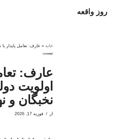
روز واقعه
پرش
به
محتوا
خانه
»
عارف: تعامل پایدار با
نیست
عارف: تعام
اولویت دول
نخبگان و ن
از
فوریه 17, 2026