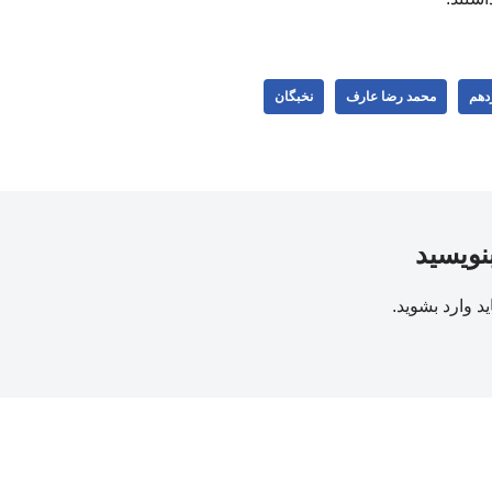
ردهم
محمد رضا عارف
نخبگان
بنویسید
ید
وارد بشوید
.