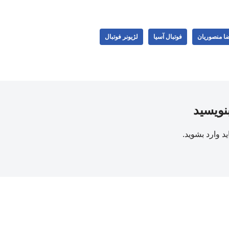
ا منصوریان
فوتبال آسیا
لژیونر فوتبال
بنویسید
ید
وارد بشوید
.