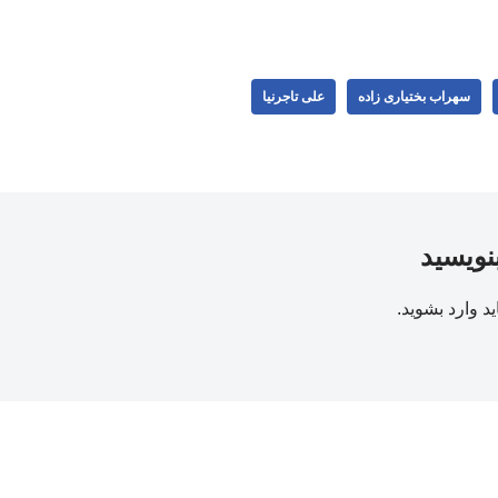
سهراب بختیاری زاده
علی تاجرنیا
بنویسید
ید
وارد بشوید
.