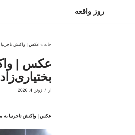
روز واقعه
پرش
به
محتوا
خانه
»
عکس | واکنش تاجرنیا به
عکس | واکن
بختیاری‌زاد
از
ژوئن 4, 2026
عکس | واکنش تاجرنیا به مذ