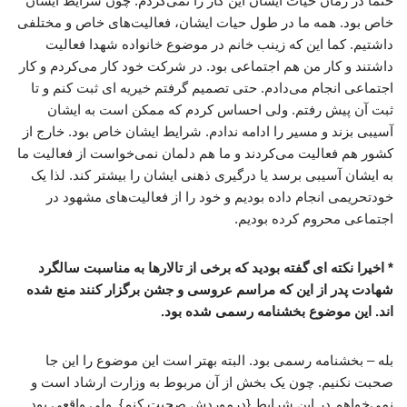
حتما در زمان حیات ایشان این کار را نمی‌کردم. چون شرایط ایشان
خاص بود. همه ما در طول حیات ایشان، فعالیت‌های خاص و مختلفی
داشتیم. کما این که زینب خانم در موضوع خانواده شهدا فعالیت
داشتند و کار من هم اجتماعی بود. در شرکت خود کار می‌کردم و کار
اجتماعی انجام می‌دادم. حتی تصمیم گرفتم خیریه ای ثبت کنم و تا
ثبت آن پیش رفتم. ولی احساس کردم که ممکن است به ایشان
آسیبی بزند و مسیر را ادامه ندادم. شرایط ایشان خاص بود. خارج از
کشور هم فعالیت می‌کردند و ما هم دلمان نمی‌خواست از فعالیت ما
به ایشان آسیبی برسد یا درگیری ذهنی ایشان را بیشتر کند. لذا یک
خودتحریمی انجام داده بودیم و خود را از فعالیت‌های مشهود در
اجتماعی محروم کرده بودیم.
* اخیرا نکته ای گفته بودید که برخی از تالارها به مناسبت سالگرد
شهادت پدر از این که مراسم عروسی و جشن برگزار کنند منع شده
اند. این موضوع بخشنامه رسمی شده بود.
بله – بخشنامه رسمی بود. البته بهتر است این موضوع را این جا
صحبت نکنیم. چون یک بخش از آن مربوط به وزارت ارشاد است و
نمی‌خواهم در این شرایط {درموردش صحبت کنم}. ولی واقعی بود.