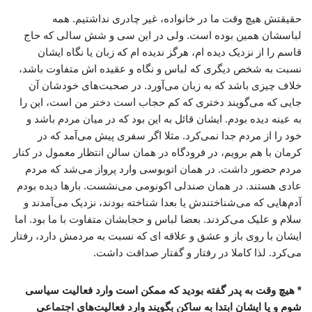
حقیقتش هیچ وقت ما در خانواده، غیر چادری نداشتیم. همه
لباسشان همین بوده است. ولی در این سی و شش سالی که حاج
قاسم را از نزدیک دیده ام، هرگز ندیده ام که زبان یا نگاه ایشان
نسبت به شخص دیگری که لباس و نگاه و عقیده اش متفاوت باشد،
خلاف چیزی باشد که به زبان می‌آورد. در صحبت‌های خودشان آن
جایی که می‌گویند دختری که کم حجاب است دختر من است، این را
به عینه دیده بودم. ایشان قائل به این بود که در میان مردم باشد و
خود را از مردم جدا نمی‌کرد. مثلا اگر سفری پیش می‌آمد که در
کرمان با هم برویم، در فرودگاه در همان سالن انتظار معمول در کنار
مردم حضور داشت. در همان اتوبوسی وارد پرواز می‌شد که مردم
عادی هستند. در همان صندلی اکونومی می‌نشست. بارها دیده بودم
آدم‌هایی که می‌شناختندش یا بعدا شناخته بودند، نزدیک می‌آمدند و
سلام و علیک می‌کردند. بعضا لباس و حجابشان متفاوت با ما بود. اما
ایشان با روی باز و عشق و علاقه ای که نسبت به مردمش دارد، رفتار
می‌کرد. لذا کاملا در رفتار و گفتار صداقت داشت.
* هیچ وقت به پدر گفته بودید که ممکن است وارد فعالیت سیاسی
شوم و یا ایشان ابتدا به ساکن بگویند وارد فعالیت‌های اجتماعی