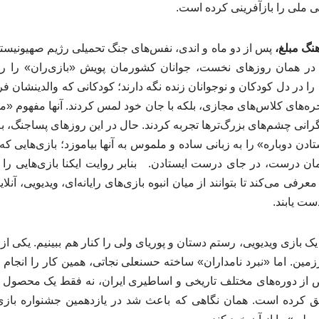
 ملی را بازآفرینی کرده است.
هنگ مبلغ،
پس از دو ماه و اندی، نفس‌های جنگ تحمیلی رژیم صهیونیست
در همان روزهای نخست، جوانان کشورمان پویش «بازی‌ران» را راه‌ا
 را در دل کودکان و نوجوانان زنده نگه دارند؛ کودکانی که والدینشان فرز
ره‌های کلاس‌های مجازی، بلکه با جان خود لمس کردند. آنها مفهوم «مق
گرانی چشم‌های بزرگ‌ترها تجربه کردند. حال در این روزهای پساجنگ، به ب
دن دوباره» را به زبانی ساده و ملموس به آنها بیاموزد؛ بازی‌هایی که
ن درست، در جای درست ایستادن. بنابر روایت ایکنا بازی‌هایی را 
 معرفی می‌کند تا بتوانند از میان انبوه بازی‌های رایانه‌ای، ویدیویی، آ
ست یابند.
یک بازی ویدیویی، رستم دستان و پوریای ولی را کنار هم ببینیم. یکی ا
رزمین. اما «نبرد نامداران» ساخته حسنعلی نجاتی، همین کار را انجام د
از دوره‌های مختلف تاریخی و اساطیری ایران، نه فقط یک محصول سر
کرده است. همان نگاهی که باعث شد در یازدهمین جشنواره بازی‌ها