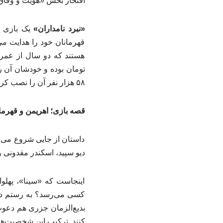
افتخار بخش «هویت و وفاق م
«نبرد نامداران»
یک بازی اس
قهرمانان خود را هدایت می
هستند که دو سال از عمرشا
تومان بوده و خودشان آن را
۵۸ هزار نفر آن را نصب کرده‌اند و امتیاز ۴.۱ از ۵ را به آن داده‌اند. عددی که برای یک بازی کاملاً ایرانی، اصلاً بد نیست.
قصه بازی؛ اهریمن و قهرما
داستان از جایی شروع می‌ش
دیو سپید، اسکندر مقدونی و
اینجاست که «سینا»، پهلوا
کسی می‌رسد؟ به رستم دستا
بدیع‌الزمان جزری هم دعوت ر
کنند. ترکیب این شخصیت‌ها 