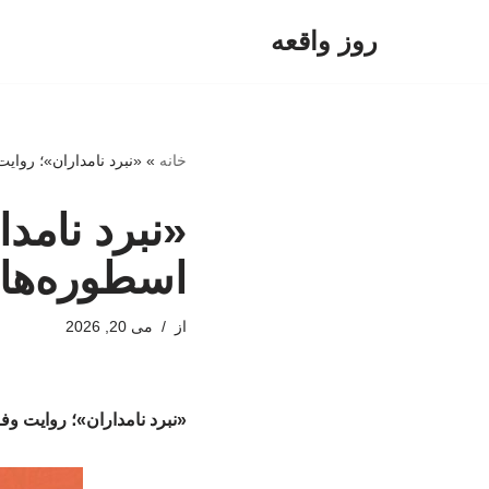
روز واقعه
پرش
به
محتوا
خانه
»
«نبرد نامداران»؛ روای
«نبرد نامد
اسطوره‌ها
از
می 20, 2026
«نبرد نامداران»؛ روایت وف