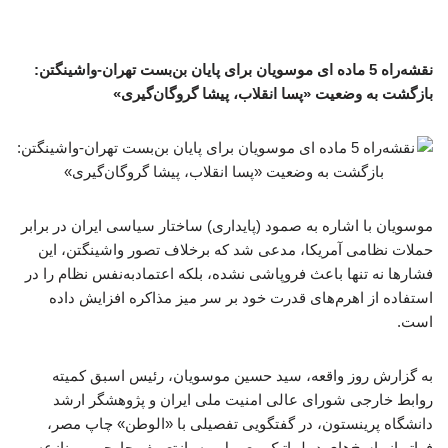
نقشه‌راه 5 ماده ای موسویان برای پایان بن‌بست تهران-واشینگتن:
بازگشت به وضعیت «پسا انقلاب، پیشا گروگان‌گیری»
موسویان با اشاره به صمود (پایداری) ساختار سیاسی ایران در برابر
حملات نظامی آمریکا، مدعی شد که برخلاف تصور واشینگتن، این
فشارها نه تنها باعث فروپاشی نشده، بلکه اعتمادبه‌نفس نظام را در
استفاده از اهرم‌های قدرت خود بر سر میز مذاکره افزایش داده
است.
به گزارش روز واقعه، سید حسین موسویان، رئیس اسبق کمیته
روابط خارجی شورای عالی امنیت ملی ایران و پژوهشگر ارشد
دانشگاه پرینستون، در گفتگویی تفصیلی با «الوطن» چاپ مصر،
فراتر از پاسخ‌های دیپلماتیک معمول، به بازتعریف چارچوب منازعه