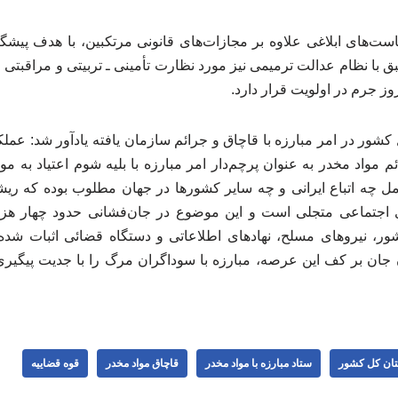
یاست‌های ابلاغی علاوه بر مجازات‌های قانونی مرتکبین، با هدف پیش
 با نظام عدالت ترمیمی نیز مورد نظارت تأمینی ـ تربیتی و مراقبتی ق
روز جرم در اولویت قرار دارد.
شور در امر مبارزه با قاچاق و جرائم سازمان یافته یادآور شد: عمل
ئم مواد مخدر به عنوان پرچم‌دار امر مبارزه با بلیه شوم اعتیاد به م
ل چه اتباع ایرانی و چه سایر کشورها در جهان مطلوب بوده که ریشه
 اجتماعی متجلی است و این موضوع در جان‌فشانی حدود چهار هزا
ور، نیروهای مسلح، نهادهای اطلاعاتی و دستگاه قضائی اثبات شد
 جان بر کف این عرصه، مبارزه با سوداگران مرگ را با جدیت پیگیری
تان کل کشور
ستاد مبارزه با مواد مخدر
قاچاق مواد مخدر
قوه قضاییه