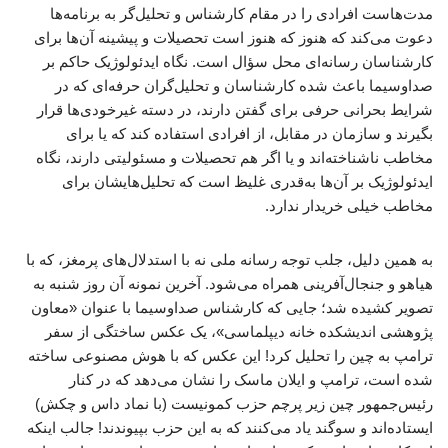
مدت‌هاست افرادی را در مقام کارشناس و تحلیل‌گر به برنامه‌ها
دعوت می‌کند که هنوز که هنوز است تحصیلات و پیشینه آن‌ها برای
کارشناسان رسانه‌ای محل سؤال است. نگاه ایدئولوژیک حاکم بر
صداوسیما باعث شده کارشناسان و تحلیل‌گران حرفه‌ای که در
شرایط بحرانی حرفی برای گفتن دارند، در دسته غیرخودی‌ها قرار
بگیرند و سازمان در مقابل، از افرادی استفاده کند که یا برای
مخاطب ناشناخته‌اند و یا اگر هم تحصیلات و مسئولیتی دارند، نگاه
ایدئولوژیک بر آن‌ها به‌قدری غلیظ است که تحلیل‌هایشان برای
مخاطب خیلی خریدار ندارد.
به همین دلیل، جلب توجه رسانه ملی نه با استدلال‌های پرمغز، که با
هیاهو و جنجال‌آفرینی همراه می‌شود. آخرین نمونه آن روز شنبه به
تصویر کشیده شد؛ جایی که کارشناس صداوسیما با عنوان «معاون
پژوهشی اندیشکده خانه دیپلماسی»، یک عکس ساختگی از سفر
ترامپ به چین را تحلیل کرد! این عکس که با هوش مصنوعی ساخته
شده است، ترامپ و ایلان ماسک را نشان می‌دهد که در کنار
رئیس‌جمهور چین زیر پرچم حزب کمونیست (با نماد داس و چکش)
ایستاده‌اند و سوگند یاد می‌کنند که به این حزب بپیوندند! جالب اینکه