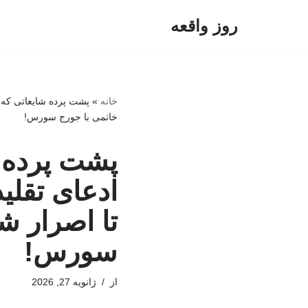
روز واقعه
پرش
به
محتوا
خانه
»
پشت پرده شایعاتی که ت
خاتمی با جورج سورس!
پشت پرده شا
ادعای تقل
تا اصرار ش
سورس!
از
ژانویه 27, 2026