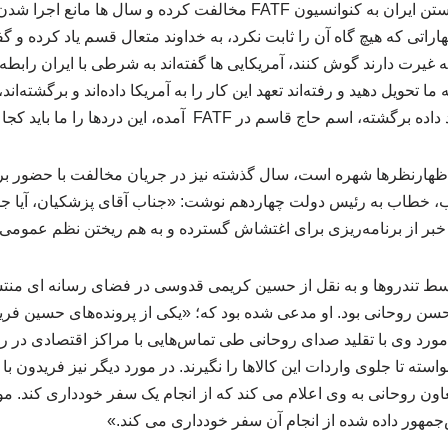
او و جریانش که بارها با پیوستن ایران به کنوانسیون FATF مخالفت کرده و سا
 سال ۹۶ و در اظهاراتی که هیچ گاه آن را ثابت نکرد، به خداوند متعال قسم یاد کرده
ه غیرت دارند گوش کنند، آمریکایی ها گفته‌اند به شرطی با ایران رابطه 
ا تحویل دهید و رفته‌اند تعهد این کار را به آمریکا داده‌اند و برگشته‌اند
اج قاسم در FATF آمده، این دردها را ما باید کجا بگوییم؟»
ل اظهارنظرها شهره است، سال گذشته نیز در جریان مخالفت با حضور ب
 خطاب به رئیس دولت چهاردهم نوشت: «جناب آقای پزشکیان، آیا ج
 خبر از برنامه‌ریزی برای اغتشاش گسترده و به هم ریختن نظم عموم
وسط تندروها و به نقل از حسین کریمی قدوسی در فضای رسانه ای منتش
سن روحانی بود. او مدعی شده بود که؛ «یکی از پرونده‌های حسین فری
ورد وی با تقلید صدای روحانی طی تماس‌هایی با مراکز اقتصادی در ر
خواسته تا جلوی واردات این کالاها را نگیرند. در مورد دیگر نیز فریدون ب
ون روحانی به وی اعلام می کند که از انجام یک سفر خودداری کند. م
جمهور داده شده از انجام آن سفر خودداری می کند.»