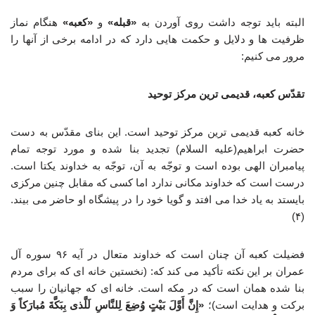
البته باید توجه داشت روی آوردن به
«قبله»
و
«کعبه»
هنگام نماز
ظرفیت ها و دلایل و حکمت هایی دارد که در ادامه برخی از آنها را
مرور می کنیم:
تقدّس کعبه، قدیمی ترین مرکز توحید
خانه کعبه قدیمی ترین مرکز توحید است. این بنای مقدّس به دست
حضرت ابراهیم(علیه السلام) تجدید بنا شده و مورد توجه تمام
پیامبران الهی بوده است و توجّه به آن، توجّه به خداوند یکتا است.
درست است که خداوند مکانی ندارد اما کسی که مقابل چنین مرکزی
بایستد به یاد خدا می افتد و گویا خود را در پیشگاه او حاضر می بیند.
(۴)
فضیلت کعبه آن چنان است که خداوند متعال در آیه ۹۶ سوره آل
عمران بر این نکته تأکید می کند که: (نخستین خانه ای که برای مردم
بنا شده همان است که در مکه است. خانه ای که جهانیان را سبب
برکت و هدایت است)؛
«إِنَّ أَوَّلَ بَیْتٍ وُضِعَ لِلنَّاسِ لَلَّذی بِبَکَّةَ مُبارَکاً وَ