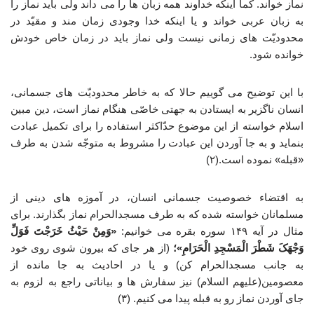
نماز خواند. کما اینکه خداوند همه زبان ها را می داند ولی باید نماز را
به زبان عربی خواند و یا اینکه خدا وجودی زمان مند و مقیّد در
محدودیّت های زمانی نیست ولی نماز باید در زمان خاص خودش
خوانده شود.
با این توضیح می گوییم حالا که به خاطر محدودیّت های جسمانی،
انسان ناگزیر به ایستادن به جهتی خاصّی هنگام نماز است، دین مبین
اسلام خواسته از این موضوع حدّاکثر استفاده را برای تکمیل عبادت
بنماید و به جا آوردن این عبادت را مشروط به متوجّه شدن به طرف
«قبله» نموده است.(۲)
به اقتضاء خصوصیت جسمانی انسان، در آموزه های دینی از
مسلمانان خواسته شده که به طرف مسجدالحرام نماز بگذارند. برای
مثال در آیه ۱۴۹ سوره بقره می خوانیم:
«وَمِنْ حَیْثُ خَرَجْتَ فَوَلِّ
وَجْهَکَ شَطْرَ الْمَسْجِدِ الْحَرَامِ»؛
(از هر جای که بیرون شوی روی خود
به جانب مسجدالحرام کن) و یا در احادیث به جا مانده از
معصومین(علیهم السلام) نیز سفارش ها و بیاناتی راجع به لزوم به
جای آوردن نماز رو به قبله پیدا می کنیم. (۳)