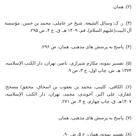
(۲). همان.
(۳). ر. ک: وسائل الشیعة، شیخ حر عاملی، محمد بن حسن، مؤسسة
آل البیت(علیهم السلام)، قم، ۱۴۰۹ هـ. ق، ج ‌۴، ص ۲۹۵.
(۴). پاسخ به پرسش های مذهبی، همان، ص ۲۹۶.
(۵). تفسیر نمونه، مکارم شیرازی، ناصر، تهران، دار الکتب الإسلامیه،
۱۳۷۴ هـ. ش، چاپ اول، ج ‌۳، ص ۹.
(۶). الکافی، کلینی، محمد بن یعقوب بن اسحاق، محقق/ مصحح:
غفاری، علی اکبر، آخوندی، محمد، تهران، دار الکتب الإسلامیه،
۱۴۰۷هـ. ق، چاپ چهارم، ج ۴، ص ۲۷۱.
(۷). پاسخ به پرسش های مذهبی، همان.
(۸). تفسیر نمونه، همان، ج ‌۵، ص ۹۰.