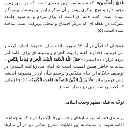
هُدیً لِلْعالَمینَ»
. کعبه باسابقه‌ ترین معبدی است که در روی زمین
وجود دارد و هیچ مرکزی پیش از آن مرکز نیایش و پرستش پروردگار
نبوده است. کعبه خانه‌ ای است که برای مردم و به سود جامعه
بشریّت در نقطه‌ ای که مرکز اجتماع و محلی پربرکت است ساخته
شده است. (۵)
همچنان که قرآن در آیه ۹۷ سوره مائده به این حقیقت اشاره کرده و
می فرماید: (خداوند کعبه را بیت الحرام و وسیله‌ ای برای اقامه امر
مردم قرار داده است)؛
«جَعَلَ اللَّهُ الْکَعْبَةَ الْبَیْتَ الْحَرامَ قِیاماً لِلنَّاسِ».
شاید به خاطر همین اهمیت است که امام صادق(علیه السلام) در
توصیف جایگاه این بنای مقدّس و ترسیم شأن آن در منظومه اندیشه
دینی فرموده اند:
«لَا یَزَالُ الدِّینُ قَائِماً مَا قَامَتِ الْکَعْبَةُ»
(۶)؛ (تا زمانی
که کعبه برپاست دین نیز پایدار است).
توجّه به قبله، مظهر وحدت اسلامی
بر مبنای فقه امامیه نمازهای واجب این قابلیّت را دارند که به جماعت
اقامه شوند. با عنایت به این قابلیّت، شارع مقدّس نیز در آن نمازها