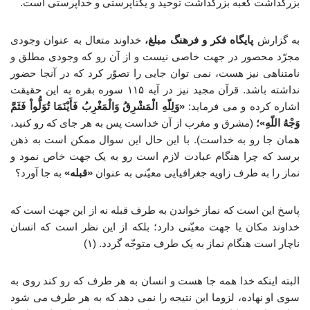
بزرگداشت کعبه بزرگداشت توحید و یکتاپرستی و خداپرستی است.
به گزارش
پایگاه فکر و فرهنگ مبلغ،
خداوند متعال به عنوان وجودی
مجرّد محصور در جهت خاصی نیست و از آن رو که وجودی مطلق و
نامتناهی نیز هست، نمی توان جایی را تصوّر کرد که در آنجا حضور
نداشته باشد. قرآن مجید نیز در آیه ۱۱۵ سوره بقره به این حقیقت
اشاره کرده و می فرماید:
«وَلِلّهِ الْمَشْرِقُ وَالْمَغْرِبُ فَأَیْنَمَا تُوَلُّواْ فَثَمَّ
وَجْهُ اللّهِ»؛
(مشرق و مغرب از آن خداست پس به هر جای که رو کنید،
همان جا رو به خداست). با این حال این سوال ممکن است به ذهن
برسد که چرا هنگام عبادت لازم است رو به یک جهت خاص نمود و
نماز را به طرف زاویه جغرافیایی معیّنی به عنوان
«قبله»
به جا آورد؟
پاسخ این است که نماز خواندن به طرف قبله نه از این جهت است که
خداوند مکان یا جهت معیّنی دارد؛ بلکه از این نظر است که انسان
ناچار است هنگام نماز به یک طرف متوجّه گردد. (۱)
البته اینکه خدا همه جا هست و انسان به هر طرف که رو کند روی به
سوی او نهاده، لزوما این نتیجه را نمی دهد که به هر طرف می شود