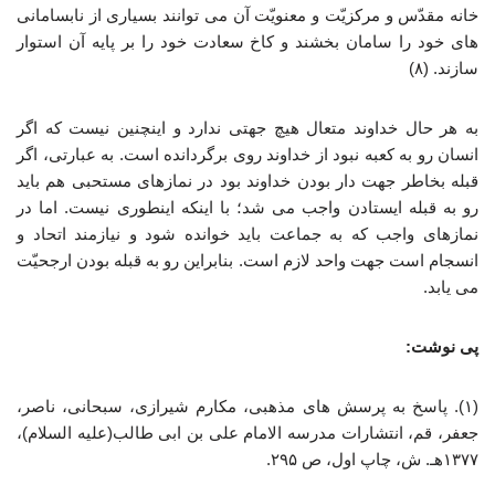
خانه مقدّس و مرکزیّت و معنویّت آن می توانند بسیاری از نابسامانی
های خود را سامان بخشند و کاخ سعادت خود را بر پایه آن استوار
سازند. (۸)
به هر حال خداوند متعال هیچ جهتی ندارد و اینچنین نیست که اگر
انسان رو به کعبه نبود از خداوند روی برگردانده است. به عبارتی، اگر
قبله بخاطر جهت دار بودن خداوند بود در نمازهای مستحبی هم باید
رو به قبله ایستادن واجب می شد؛ با اینکه اینطوری نیست. اما در
نمازهای واجب که به جماعت باید خوانده شود و نیازمند اتحاد و
انسجام است جهت واحد لازم است. بنابراین رو به قبله بودن ارجحیّت
می یابد.
پی نوشت:
(۱). پاسخ به پرسش های مذهبی، مکارم شیرازی، سبحانی، ناصر،
جعفر، قم، انتشارات مدرسه الامام علی بن ابی طالب(علیه السلام)،
۱۳۷۷هـ. ش، چاپ اول، ص ۲۹۵.